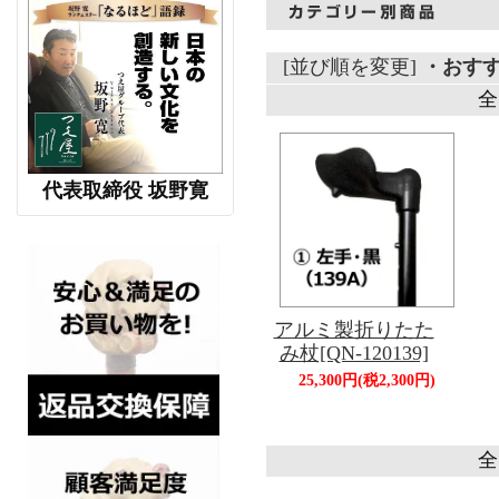
[並び順を変更]
・おす
全
代表取締役 坂野寛
アルミ製折りたた
み杖[QN-120139]
25,300円(税2,300円)
全