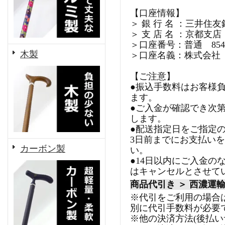
【口座情報】
＞ 銀 行 名 ：三井住友
＞ 支 店 名 ：京都支店
＞口座番号：普通 8540
木製
＞口座名義：株式会社
【ご注意】
●振込手数料はお客様
ます。
●ご入金が確認でき次
します。
●配送指定日をご指定
3日前までにお支払い
カーボン製
い。
●14日以内にご入金の
はキャンセルとさせて
商品代引き ＞ 西濃運
※代引をご利用の場合
別に代引手数料が必要
※他の決済方法(後払