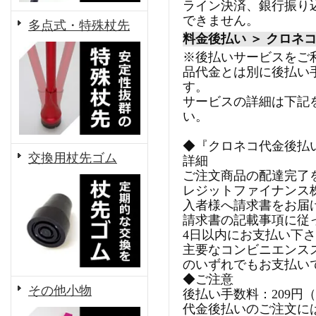
ライン決済、銀行振り
できません。
多点式・特殊杖先
料金後払い ＞ クロネ
※後払いサービスをご
品代金とは別に後払い
す。
サービスの詳細は下記
い。
◆『クロネコ代金後払
交換用杖先ゴム
詳細
ご注文商品の配達完了
レジットファイナンス
入者様へ請求書をお届
請求書の記載事項に従
4日以内にお支払い下
主要なコンビニエンス
のいずれでもお支払い
◆ご注意
その他小物
後払い手数料：209円
代金後払いのご注文に