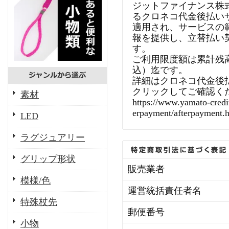
ジットファイナンス株
るクロネコ代金後払い
適用され、サービスの
報を提供し、立替払い
す。
ご利用限度額は累計残高で
込）迄です。
詳細はクロネコ代金後
クリックしてご確認く
素材
https://www.yamato-credit
erpayment/afterpayment.
LED
ラグジュアリー
グリップ形状
販売業者
模様/色
運営統括責任者名
特殊杖先
郵便番号
小物