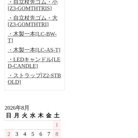
・自立杖先ゴム・小
[Z3-GOMTHTRIS]
・自立杖先ゴム・大
[Z3-GOMTHTRI]
・木製一本[LC-BW-
T]
・木製一本[LC-AS-T]
・LEDキャンドル[LE
D-CANDLE]
・ストラップ[Z2-STB
OLD]
2026年8月
日
月
火
水
木
金
土
1
2
3
4
5
6
7
8