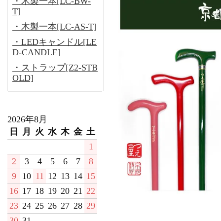
・木製一本[LC-BW-
T]
・木製一本[LC-AS-T]
・LEDキャンドル[LE
D-CANDLE]
・ストラップ[Z2-STB
OLD]
2026年8月
日
月
火
水
木
金
土
1
2
3
4
5
6
7
8
9
10
11
12
13
14
15
16
17
18
19
20
21
22
23
24
25
26
27
28
29
30
31