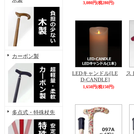
木製
3,080円(税280円)
カーボン製
LEDキャンドル[LE
スト
D-CANDLE]
1,650円(税150円)
多点式・特殊杖先