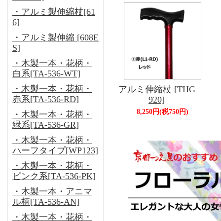
・アルミ製伸縮杖[61
6]
・アルミ製伸縮 [608E
S]
・木製一本・花柄・
白系[TA-536-WT]
・木製一本・花柄・
アルミ伸縮杖 [THG
赤系[TA-536-RD]
920]
8,250円(税750円)
・木製一本・花柄・
緑系[TA-536-GR]
・木製一本・花柄・
ハーフタイプ[WP123]
・木製一本・花柄・
ピンク系[TA-536-PK]
・木製一本・アニマ
ル柄[TA-536-AN]
・木製一本・花柄・