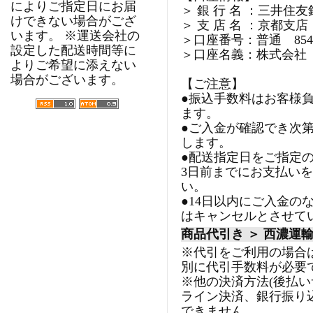
によりご指定日にお届
＞ 銀 行 名 ：三井住友
けできない場合がござ
＞ 支 店 名 ：京都支店
います。 ※運送会社の
＞口座番号：普通 8540
設定した配送時間等に
＞口座名義：株式会社
よりご希望に添えない
場合がございます。
【ご注意】
●振込手数料はお客様
ます。
●ご入金が確認でき次
します。
●配送指定日をご指定
3日前までにお支払い
い。
●14日以内にご入金の
はキャンセルとさせて
商品代引き ＞ 西濃運
※代引をご利用の場合
別に代引手数料が必要
※他の決済方法(後払
ライン決済、銀行振り
できません。