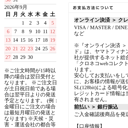
2026年9月
日
月
火
水
木
金
土
オンライン決済 ＞ ク
1
2
3
4
5
VISA / MASTER / DINE
6
7
8
9
10
11
12
など
13
14
15
16
17
18
19
※『オンライン決済 ＞
20
21
22
23
24
25
26
ド』は、ヤマトフィナ
27
28
29
30
社が提供するネット総
「クロネコwebコレク
ります。
※ご注文時間が15時以
安心してお支払いをし
降の場合は翌日受付と
に、お客様の情報が送
なります。 ※ご注文日
SL(128bit)による
が土日祝日前である場
レジットカード情報は
合は翌平日よりの発送
有されません。
予定となります。 (例：
金曜日にご注文の場合
前払い ＞ 銀行振込
は最短月曜日の発送と
ご入金確認後商品を発
なります) ※天候・災
害・運送会社の都合等
【口座情報】