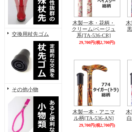
木製一本・花柄・
木
クリーム/ベージュ
黒
交換用杖先ゴム
系[TA-536-CR]
29,700円(税2,700円)
その他小物
木製一本・アニマ
木
ル柄[TA-536-AN]
白
29,700円(税2,700円)