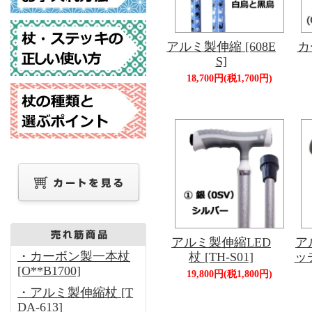
アルミ製伸縮 [608E
カ
S]
18,700円(税1,700円)
アルミ製伸縮LED
ア
・カーボン製一本杖
杖 [TH-S01]
ッチ
[O**B1700]
19,800円(税1,800円)
・アルミ製伸縮杖 [T
DA-613]