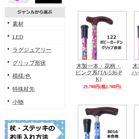
素材
LED
ラグジュアリー
グリップ形状
木製一本・花柄・
木
ピンク系[TA-536-P
ハ
模様/色
K]
29,700円(税2,700円)
特殊杖先
小物