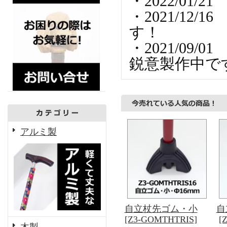
・2022/01
・2021/12
す！
・2021/0
鋭意製作中で
アルミ製
自立杖先ゴム・小
自
[Z3-GOMTHTRIS]
[