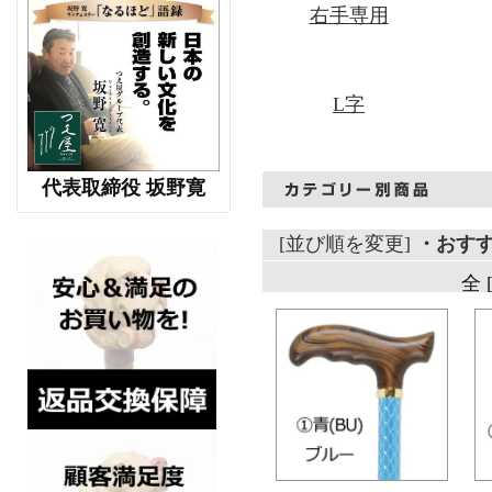
右手専用
L字
代表取締役 坂野寛
[並び順を変更]
・おす
全 