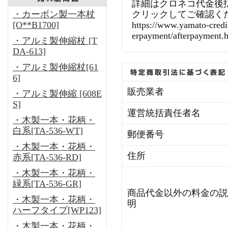
詳細はクロネコ代金後
・カーボン製一本杖
クリックしてご確認く
[O**B1700]
https://www.yamato-credit
erpayment/afterpayment.
・アルミ製伸縮杖 [T
DA-613]
・アルミ製伸縮杖[61
6]
販売業者
・アルミ製伸縮 [608E
S]
運営統括責任者名
・木製一本・花柄・
白系[TA-536-WT]
郵便番号
・木製一本・花柄・
住所
赤系[TA-536-RD]
・木製一本・花柄・
緑系[TA-536-GR]
商品代金以外の料金の説
・木製一本・花柄・
明
ハーフタイプ[WP123]
・木製一本・花柄・