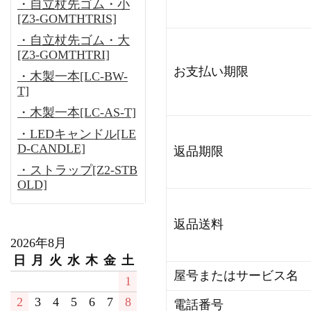
・自立杖先ゴム・小
[Z3-GOMTHTRIS]
・自立杖先ゴム・大
[Z3-GOMTHTRI]
お支払い期限
・木製一本[LC-BW-
T]
・木製一本[LC-AS-T]
・LEDキャンドル[LE
D-CANDLE]
返品期限
・ストラップ[Z2-STB
OLD]
返品送料
2026年8月
日
月
火
水
木
金
土
屋号またはサービス名
1
2
3
4
5
6
7
8
電話番号