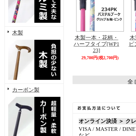
木製
木製一本・花柄・
木
ハーフタイプ[WP1
ピン
23]
29,700円(税2,700円)
全 
カーボン製
オンライン決済 ＞ ク
VISA / MASTER / DINE
など