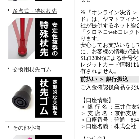
多点式・特殊杖先
※『オンライン決済 ＞
ド』は、ヤマトフィナ
社が提供するネット総
「クロネコwebコレク
ります。
安心してお支払いをし
に、お客様の情報が送
SL(128bit)による
レジットカード情報は
交換用杖先ゴム
有されません。
前払い ＞ 銀行振込
ご入金確認後商品を発
【口座情報】
＞ 銀 行 名 ：三井住友
＞ 支 店 名 ：京都支店
＞口座番号：普通 8540
＞口座名義：株式会社
その他小物