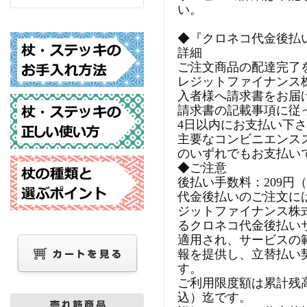
い。
◆『クロネコ代金後払
詳細
ご注文商品の配達完了
レジットファイナンス
入者様へ請求書をお届
請求書の記載事項に従
4日以内にお支払い下
主要なコンビニエンス
のいずれでもお支払い
◆ご注意
後払い手数料：209円
代金後払いのご注文に
ジットファイナンス株
るクロネコ代金後払い
適用され、サービスの
報を提供し、立替払い
す。
ご利用限度額は累計残高で
込）迄です。