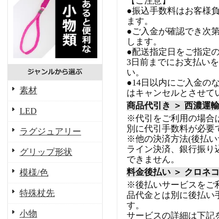
【ご注意】
●振込手数料はお客様
ます。
●ご入金が確認でき次
します。
●配送指定日をご指定
3日前までにお支払い
い。
●14日以内にご入金の
素材
はキャンセルとさせて
商品代引き ＞ 西濃運
LED
※代引をご利用の場合
別に代引手数料が必要
ラグジュアリー
※他の決済方法(後払
ライン決済、銀行振り
グリップ形状
できません。
料金後払い ＞ クロネ
模様/色
※後払いサービスをご
特殊杖先
品代金とは別に後払い
す。
小物
サービスの詳細は下記