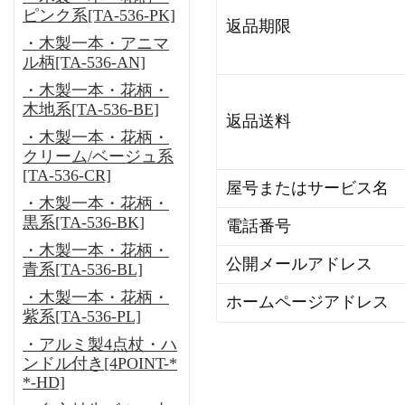
ピンク系[TA-536-PK]
返品期限
・木製一本・アニマ
ル柄[TA-536-AN]
・木製一本・花柄・
木地系[TA-536-BE]
返品送料
・木製一本・花柄・
クリーム/ベージュ系
[TA-536-CR]
屋号またはサービス名
・木製一本・花柄・
黒系[TA-536-BK]
電話番号
・木製一本・花柄・
公開メールアドレス
青系[TA-536-BL]
・木製一本・花柄・
ホームページアドレス
紫系[TA-536-PL]
・アルミ製4点杖・ハ
ンドル付き[4POINT-*
*-HD]