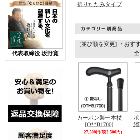
折りたたみタイプ
[並び順を変更]
・おす
全
代表取締役 坂野寛
カーボン製一本杖
ポ
[O**B1700]
縮
27,500円(税2,500円)