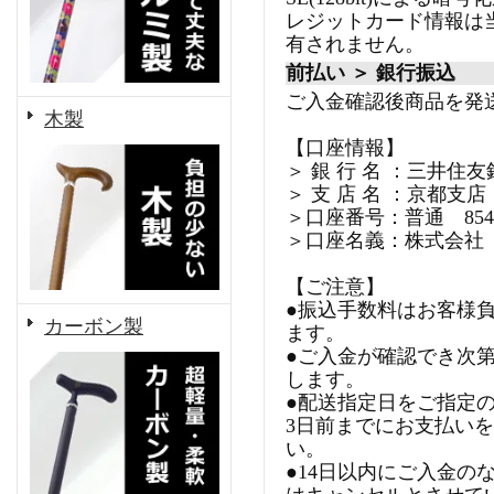
レジットカード情報は
有されません。
前払い ＞ 銀行振込
ご入金確認後商品を発
木製
【口座情報】
＞ 銀 行 名 ：三井住友
＞ 支 店 名 ：京都支店
＞口座番号：普通 8540
＞口座名義：株式会社
【ご注意】
●振込手数料はお客様
カーボン製
ます。
●ご入金が確認でき次
します。
●配送指定日をご指定
3日前までにお支払い
い。
●14日以内にご入金の