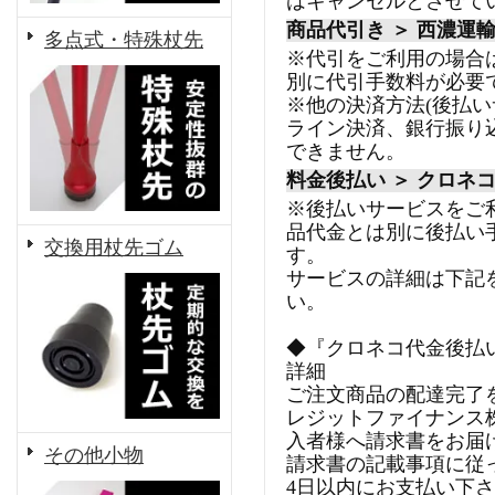
はキャンセルとさせて
商品代引き ＞ 西濃運
多点式・特殊杖先
※代引をご利用の場合
別に代引手数料が必要
※他の決済方法(後払
ライン決済、銀行振り
できません。
料金後払い ＞ クロネ
※後払いサービスをご
品代金とは別に後払い
交換用杖先ゴム
す。
サービスの詳細は下記
い。
◆『クロネコ代金後払
詳細
ご注文商品の配達完了
レジットファイナンス
入者様へ請求書をお届
その他小物
請求書の記載事項に従
4日以内にお支払い下