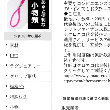
主要なコンビニエンス
のいずれでもお支払い
◆ご注意
後払い手数料：209円
代金後払いのご注文に
ジットファイナンス株
るクロネコ代金後払い
適用され、サービスの
報を提供し、立替払い
素材
す。
ご利用限度額は累計残高で
LED
込）迄です。
詳細はクロネコ代金後
ラグジュアリー
クリックしてご確認く
https://www.yamato-credit
グリップ形状
erpayment/afterpayment.
模様/色
特殊杖先
小物
販売業者