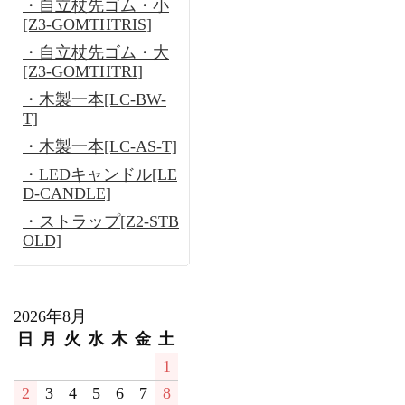
・自立杖先ゴム・小
[Z3-GOMTHTRIS]
・自立杖先ゴム・大
[Z3-GOMTHTRI]
・木製一本[LC-BW-
T]
・木製一本[LC-AS-T]
・LEDキャンドル[LE
D-CANDLE]
・ストラップ[Z2-STB
OLD]
2026年8月
日
月
火
水
木
金
土
1
2
3
4
5
6
7
8