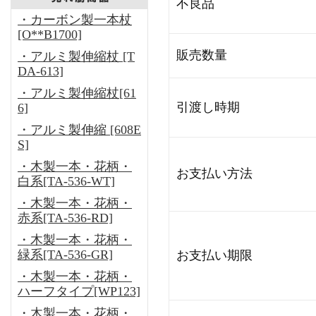
不良品
・カーボン製一本杖
[O**B1700]
販売数量
・アルミ製伸縮杖 [T
DA-613]
・アルミ製伸縮杖[61
引渡し時期
6]
・アルミ製伸縮 [608E
S]
・木製一本・花柄・
お支払い方法
白系[TA-536-WT]
・木製一本・花柄・
赤系[TA-536-RD]
・木製一本・花柄・
緑系[TA-536-GR]
お支払い期限
・木製一本・花柄・
ハーフタイプ[WP123]
・木製一本・花柄・