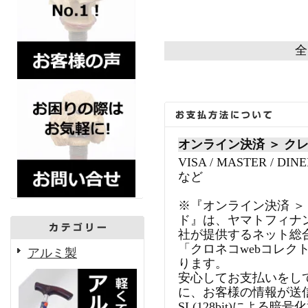
全
オンライン決済 ＞ ク
VISA / MASTER / DINE
など
※『オンライン決済 ＞
ド』は、ヤマトフィナ
社が提供するネット総
「クロネコwebコレク
アルミ製
ります。
安心してお支払いをし
に、お客様の情報が送
SL(128bit)による