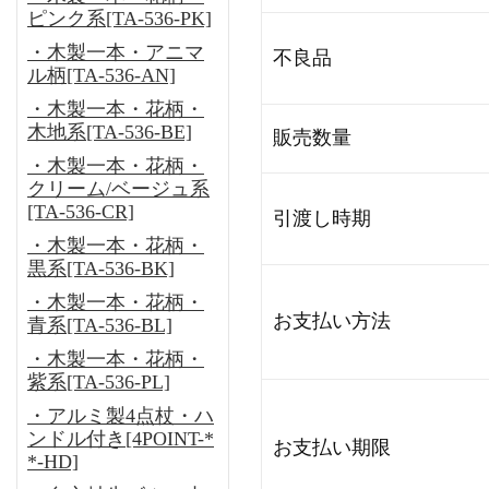
ピンク系[TA-536-PK]
・木製一本・アニマ
不良品
ル柄[TA-536-AN]
・木製一本・花柄・
木地系[TA-536-BE]
販売数量
・木製一本・花柄・
クリーム/ベージュ系
[TA-536-CR]
引渡し時期
・木製一本・花柄・
黒系[TA-536-BK]
・木製一本・花柄・
お支払い方法
青系[TA-536-BL]
・木製一本・花柄・
紫系[TA-536-PL]
・アルミ製4点杖・ハ
ンドル付き[4POINT-*
お支払い期限
*-HD]