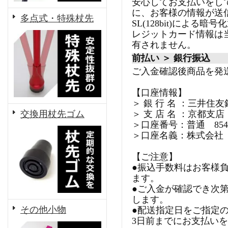
安心してお支払いをし
に、お客様の情報が送
多点式・特殊杖先
SL(128bit)による
レジットカード情報は
有されません。
前払い ＞ 銀行振込
ご入金確認後商品を発
【口座情報】
＞ 銀 行 名 ：三井住友
交換用杖先ゴム
＞ 支 店 名 ：京都支店
＞口座番号：普通 8540
＞口座名義：株式会社
【ご注意】
●振込手数料はお客様
ます。
●ご入金が確認でき次
します。
その他小物
●配送指定日をご指定
3日前までにお支払い