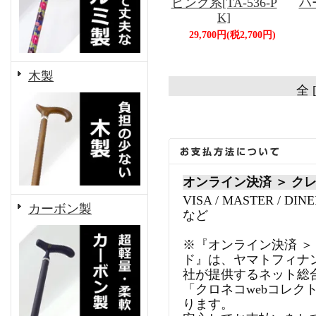
ピンク系[TA-536-P
ハ
K]
29,700円(税2,700円)
木製
全 
オンライン決済 ＞ ク
VISA / MASTER / DINE
カーボン製
など
※『オンライン決済 ＞
ド』は、ヤマトフィナ
社が提供するネット総
「クロネコwebコレク
ります。