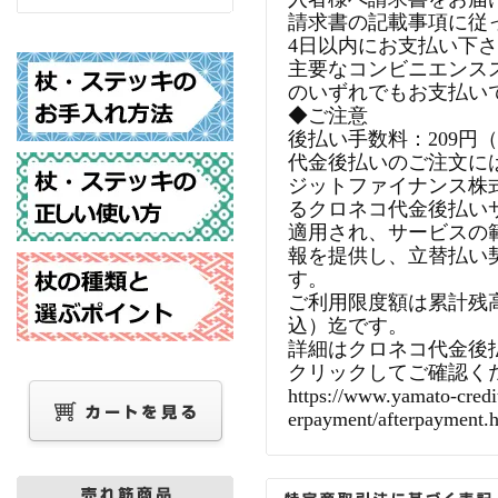
請求書の記載事項に従
4日以内にお支払い下
主要なコンビニエンス
のいずれでもお支払い
◆ご注意
後払い手数料：209円
代金後払いのご注文に
ジットファイナンス株
るクロネコ代金後払い
適用され、サービスの
報を提供し、立替払い
す。
ご利用限度額は累計残高で
込）迄です。
詳細はクロネコ代金後
クリックしてご確認く
https://www.yamato-credit
erpayment/afterpayment.