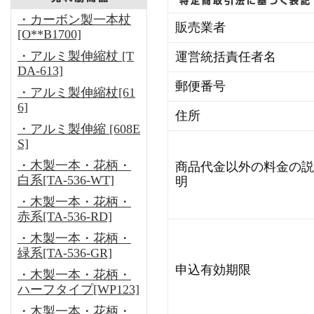
・カーボン製一本杖
販売業者
[O**B1700]
・アルミ製伸縮杖 [T
運営統括責任者名
DA-613]
郵便番号
・アルミ製伸縮杖[61
6]
住所
・アルミ製伸縮 [608E
S]
・木製一本・花柄・
商品代金以外の料金の説
白系[TA-536-WT]
明
・木製一本・花柄・
赤系[TA-536-RD]
・木製一本・花柄・
緑系[TA-536-GR]
申込有効期限
・木製一本・花柄・
ハーフタイプ[WP123]
・木製一本・花柄・