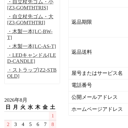
・自立杖先ゴム・小
[Z3-GOMTHTRIS]
・自立杖先ゴム・大
返品期限
[Z3-GOMTHTRI]
・木製一本[LC-BW-
T]
・木製一本[LC-AS-T]
返品送料
・LEDキャンドル[LE
D-CANDLE]
・ストラップ[Z2-STB
屋号またはサービス名
OLD]
電話番号
公開メールアドレス
2026年8月
日
月
火
水
木
金
土
ホームページアドレス
1
2
3
4
5
6
7
8