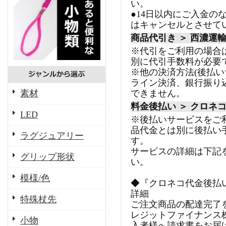
い。
●14日以内にご入金の
はキャンセルとさせて
商品代引き ＞ 西濃運
※代引をご利用の場合
別に代引手数料が必要
※他の決済方法(後払
ライン決済、銀行振り
素材
できません。
料金後払い ＞ クロネ
LED
※後払いサービスをご
品代金とは別に後払い
ラグジュアリー
す。
サービスの詳細は下記
グリップ形状
い。
模様/色
◆『クロネコ代金後払
詳細
特殊杖先
ご注文商品の配達完了
レジットファイナンス
小物
入者様へ請求書をお届