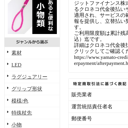
ジットファイナンス株
るクロネコ代金後払い
適用され、サービスの
報を提供し、立替払い
す。
ご利用限度額は累計残高で
込）迄です。
詳細はクロネコ代金後
クリックしてご確認く
素材
https://www.yamato-credit
erpayment/afterpayment.
LED
ラグジュアリー
グリップ形状
販売業者
模様/色
運営統括責任者名
特殊杖先
郵便番号
小物