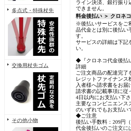
ライン決済、銀行振り
できません。
多点式・特殊杖先
料金後払い ＞ クロネ
※後払いサービスをご
品代金とは別に後払い
す。
サービスの詳細は下記
い。
◆『クロネコ代金後払
交換用杖先ゴム
詳細
ご注文商品の配達完了
レジットファイナンス
入者様へ請求書をお届
請求書の記載事項に従
4日以内にお支払い下
主要なコンビニエンス
のいずれでもお支払い
◆ご注意
その他小物
後払い手数料：209円
代金後払いのご注文に