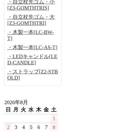
・自立杖先ゴム・小
[Z3-GOMTHTRIS]
・自立杖先ゴム・大
[Z3-GOMTHTRI]
・木製一本[LC-BW-
T]
・木製一本[LC-AS-T]
・LEDキャンドル[LE
D-CANDLE]
・ストラップ[Z2-STB
OLD]
2026年8月
日
月
火
水
木
金
土
1
2
3
4
5
6
7
8