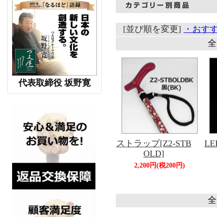
[並び順を変更]
・おす
全
代表取締役 坂野寛
ストラップ[Z2-STB
L
OLD]
2,200円(税200円)
全