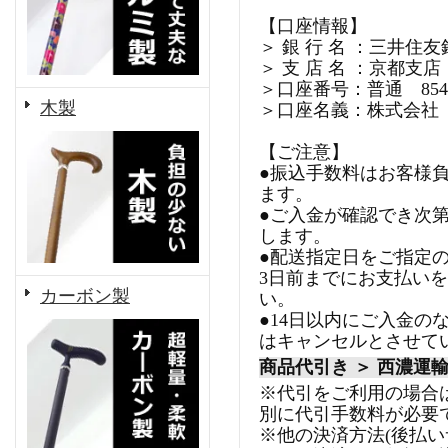
【口座情報】
＞ 銀 行 名 ：三井住友
＞ 支 店 名 ：京都支店
＞口座番号：普通 8540
木製
＞口座名義：株式会社
【ご注意】
●振込手数料はお客様
ます。
●ご入金が確認でき次
します。
●配送指定日をご指定
3日前までにお支払い
カーボン製
い。
●14日以内にご入金の
はキャンセルとさせて
商品代引き ＞ 西濃運
※代引をご利用の場合
別に代引手数料が必要
※他の決済方法(後払