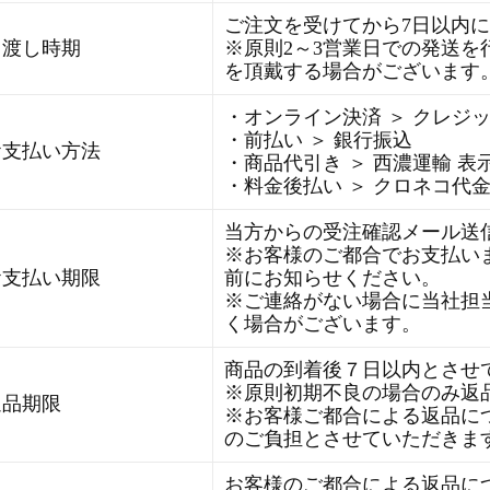
ご注文を受けてから7日以内
引渡し時期
※原則2～3営業日での発送を
を頂戴する場合がございます
・オンライン決済 ＞ クレジ
・前払い ＞ 銀行振込
お支払い方法
・商品代引き ＞ 西濃運輸 表
・料金後払い ＞ クロネコ代
当方からの受注確認メール送
※お客様のご都合でお支払い
お支払い期限
前にお知らせください。
※ご連絡がない場合に当社担
く場合がございます。
商品の到着後７日以内とさせ
※原則初期不良の場合のみ返
返品期限
※お客様ご都合による返品に
のご負担とさせていただきま
お客様のご都合による返品に