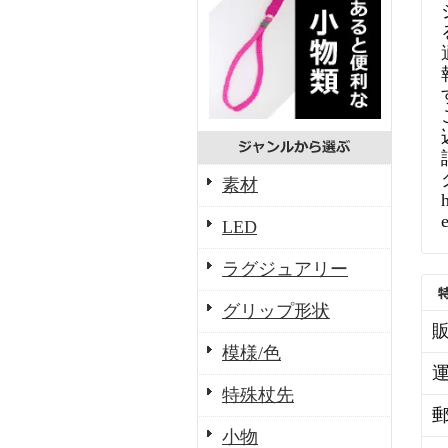
素材
LED
ラグジュアリー
グリップ形状
模様/色
特殊杖先
小物