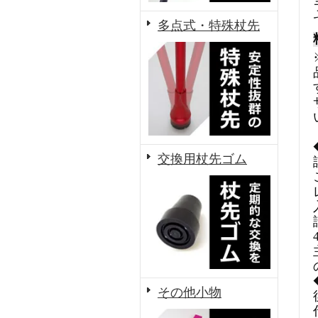
多点式・特殊杖先
交換用杖先ゴム
その他小物