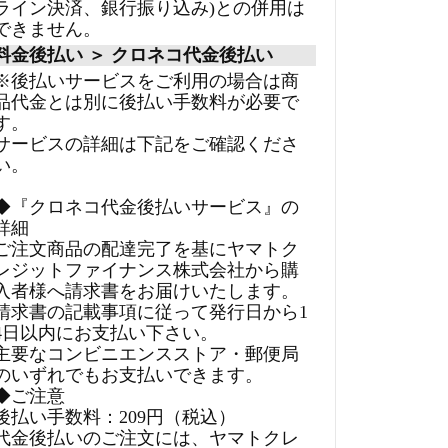
ライン決済、銀行振り込み)との併用は
できません。
料金後払い ＞ クロネコ代金後払い
※後払いサービスをご利用の場合は商
品代金とは別に後払い手数料が必要で
す。
サービスの詳細は下記をご確認くださ
い。
◆『クロネコ代金後払いサービス』の
詳細
ご注文商品の配達完了を基にヤマトク
レジットファイナンス株式会社から購
入者様へ請求書をお届けいたします。
請求書の記載事項に従って発行日から1
4日以内にお支払い下さい。
主要なコンビニエンスストア・郵便局
のいずれでもお支払いできます。
◆ご注意
後払い手数料：209円（税込）
代金後払いのご注文には、ヤマトクレ