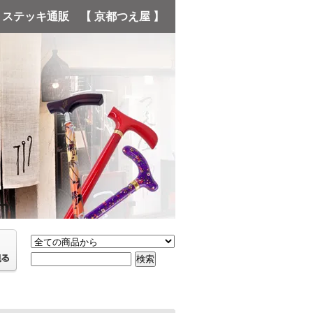
・ステッキ通販 【 京都つえ屋 】