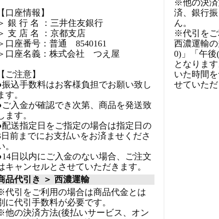
※他の決済
【口座情報】
済、銀行振
＞ 銀 行 名 ：三井住友銀行
ん。
＞ 支 店 名 ：京都支店
※代引をご
＞口座番号：普通 8540161
西濃運輸の規
＞口座名義：株式会社 つえ屋
0)」「午後(
となります
【ご注意】
いた時間を
●振込手数料はお客様負担でお願い致し
せていただ
ます。
●ご入金が確認でき次第、商品を発送致
します。
●配送指定日をご指定の場合は指定日の
3日前までにお支払いをお済ませくださ
い。
●14日以内にご入金のない場合、ご注文
はキャンセルとさせていただきます。
商品代引き ＞ 西濃運輸
※代引をご利用の場合は商品代金とは
別に代引手数料が必要です。
※他の決済方法(後払いサービス、オン