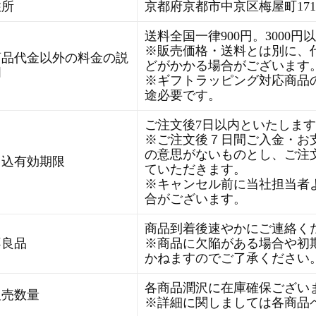
住所
京都府京都市中京区梅屋町171
送料全国一律900円。3000
※販売価格・送料とは別に、
商品代金以外の料金の説
どがかかる場合がございます
明
※ギフトラッピング対応商品
途必要です。
ご注文後7日以内といたしま
※ご注文後７日間ご入金・お
の意思がないものとし、ご注
申込有効期限
ていただきます。
※キャンセル前に当社担当者
合がございます。
商品到着後速やかにご連絡く
不良品
※商品に欠陥がある場合や初
かねますのでご了承ください
各商品潤沢に在庫確保ござい
販売数量
※詳細に関しましては各商品