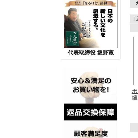
代表取締役 坂野寛
ポ
縮