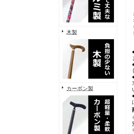
木製
カーボン製