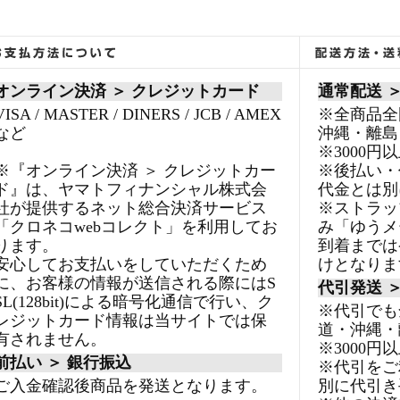
オンライン決済 ＞ クレジットカード
通常配送 
VISA / MASTER / DINERS / JCB / AMEX
※全商品全
など
沖縄・離島
※3000
※『オンライン決済 ＞ クレジットカー
※後払い・
ド』は、ヤマトフィナンシャル株式会
代金とは別
社が提供するネット総合決済サービス
※ストラッ
「クロネコwebコレクト」を利用してお
み「ゆうメ
ります。
到着までは
安心してお支払いをしていただくため
けとなりま
に、お客様の情報が送信される際にはS
代引発送 
SL(128bit)による暗号化通信で行い、ク
※代引でも
レジットカード情報は当サイトでは保
道・沖縄・
有されません。
※3000
前払い ＞ 銀行振込
※代引をご
ご入金確認後商品を発送となります。
別に代引き